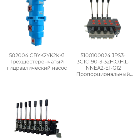
502004 CBYK2YK2KK1
5100100024 JPS3-
Трехшестеренчатый
3C1C190-3-32H.O.H.L-
гидравлический насос
NNEA2-E1-G12
Пропорциональный
многоходовой
распределитель с
измерением нагрузки