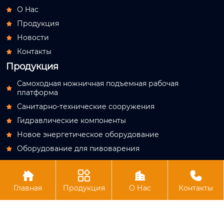
О Hас

Продукция

Новости

Контакты

Продукция
Самоходная ножничная подъемная рабочая

платформа
Санитарно-технические сооружения

Гидравлические компоненты

Новое энергетическое оборудование

Оборудование для пивоварения





Авторское право© АО Лучжоу Хутун Технология
Главная
Продукция
О Нас
Контакты