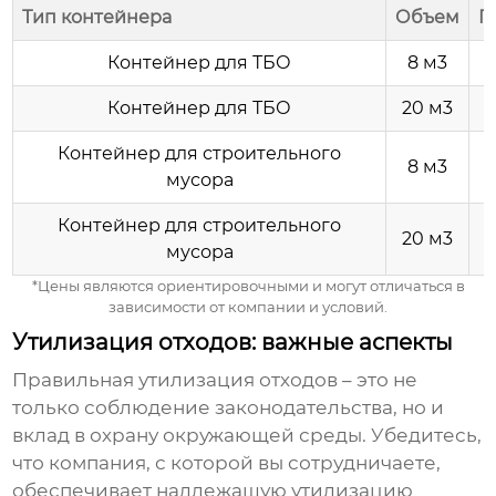
Тип контейнера
Объем
П
Контейнер для ТБО
8 м3
Контейнер для ТБО
20 м3
Контейнер для строительного
8 м3
мусора
Контейнер для строительного
20 м3
мусора
*Цены являются ориентировочными и могут отличаться в
зависимости от компании и условий.
Утилизация отходов: важные аспекты
Правильная утилизация отходов – это не
только соблюдение законодательства, но и
вклад в охрану окружающей среды. Убедитесь,
что компания, с которой вы сотрудничаете,
обеспечивает надлежащую утилизацию