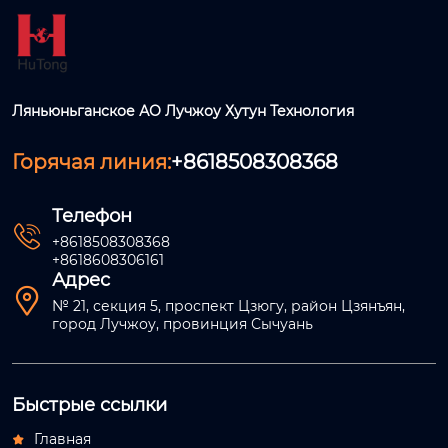
Ляньюньганское АО Лучжоу Хутун Технология
Горячая линия:
+8618508308368
Телефон

+8618508308368
+8618608306161
Адрес

№ 21, секция 5, проспект Цзюгу, район Цзянъян,
город Лучжоу, провинция Сычуань
Быстрые ссылки
Главная
