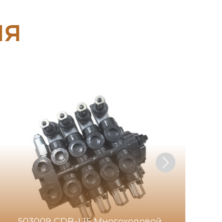
ия
503009 CDB-L15 Многоходовой