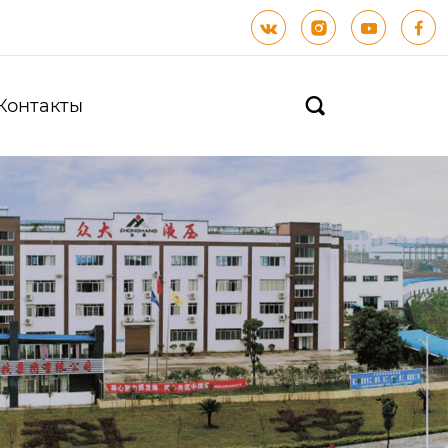




Контакты
