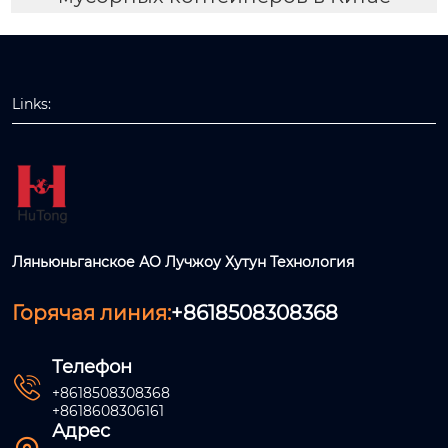
Links:
Ляньюньганское АО Лучжоу Хутун Технология
Горячая линия:
+8618508308368
Телефон

+8618508308368
+8618608306161
Адрес