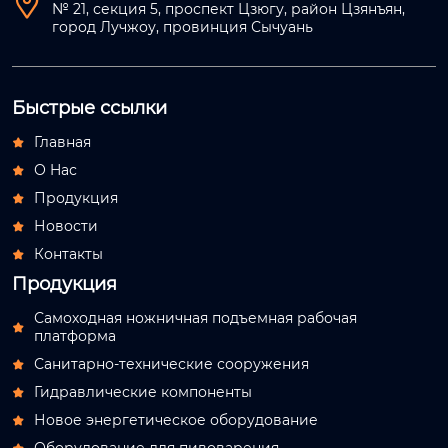

№ 21, секция 5, проспект Цзюгу, район Цзянъян,
город Лучжоу, провинция Сычуань
Быстрые ссылки
Главная

О Hас

Продукция

Новости

Контакты

Продукция
Самоходная ножничная подъемная рабочая

платформа
Санитарно-технические сооружения

Гидравлические компоненты

Новое энергетическое оборудование
