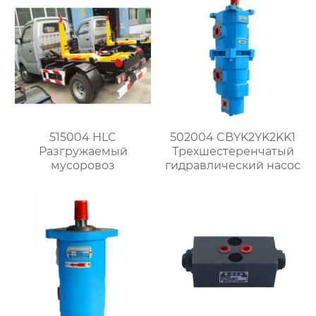
515004 HLC
502004 CBYK2YK2KK1
Разгружаемый
Трехшестеренчатый
мусоровоз
гидравлический насос