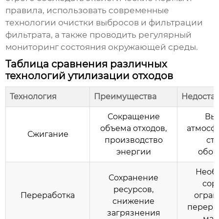
правила, использовать современные
технологии очистки выбросов и фильтрации
фильтрата, а также проводить регулярный
мониторинг состояния окружающей среды.
Таблица сравнения различных
технологий утилизации отходов
Технология
Преимущества
Недоста
Сокращение
Вы
объема отходов,
атмосфе
Сжигание
производство
ст
энергии
обор
Необ
Сохранение
сор
ресурсов,
Переработка
огран
снижение
перера
загрязнения
мат