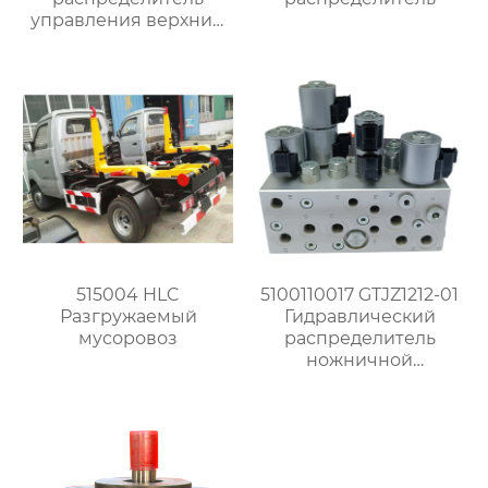
управления верхним
подъемом (60X85X165)
515004 HLC
5100110017 GTJZ1212-01
Разгружаемый
Гидравлический
мусоровоз
распределитель
ножничной
платформы
(110X175X225)