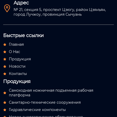
Адрес

№ 21, секция 5, проспект Цзюгу, район Цзянъян,
город Лучжоу, провинция Сычуань
Быстрые ссылки
Главная

О Hас

Продукция

Новости

Контакты

Продукция
Самоходная ножничная подъемная рабочая

платформа
Санитарно-технические сооружения

Гидравлические компоненты
