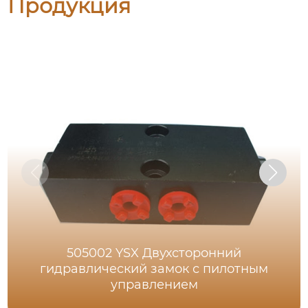
Продукция
505002 YSX Двухсторонний
гидравлический замок с пилотным
управлением