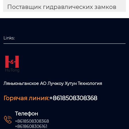
Поставщик гидравлических замков
Links:
Ляньюньганское АО Лучжоу Хутун Технология
Горячая линия:
+8618508308368
Телефон

+8618508308368
+8618608306161