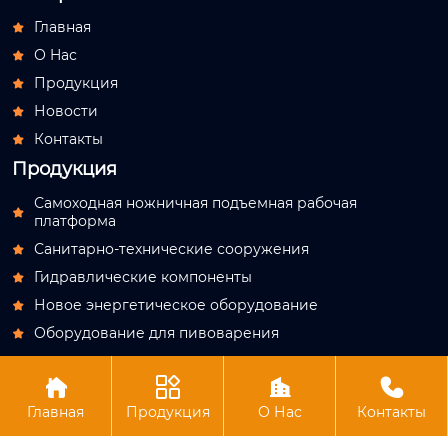
Главная

О Hас

Продукция

Новости

Контакты

Продукция
Самоходная ножничная подъемная рабочая

платформа
Санитарно-технические сооружения

Гидравлические компоненты

Новое энергетическое оборудование

Оборудование для пивоварения





Авторское право© АО Лучжоу Хутун Технология
Главная
Продукция
О Нас
Контакты