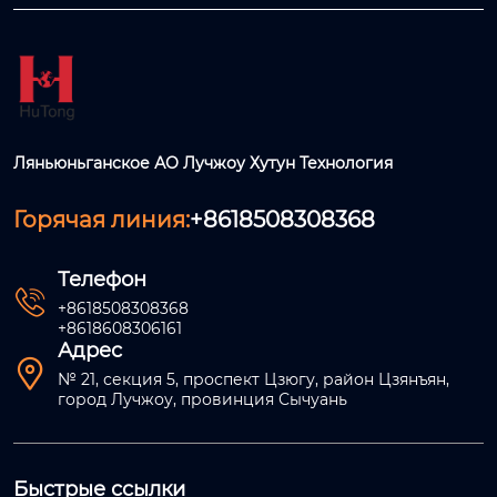
Ляньюньганское АО Лучжоу Хутун Технология
Горячая линия:
+8618508308368
Телефон

+8618508308368
+8618608306161
Адрес

№ 21, секция 5, проспект Цзюгу, район Цзянъян,
город Лучжоу, провинция Сычуань
Быстрые ссылки