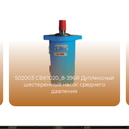
502003 CBK1020_8-396R Дуплексный
шестеренный насос среднего
давления