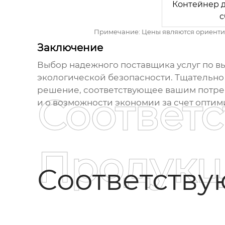
Контейнер д
с
Примечание: Цены являются ориентир
Заключение
Выбор надежного поставщика услуг по
в
экологической безопасности. Тщательно
решение, соответствующее вашим потре
Соответ
и о возможности экономии за счет оптим
Продукц
Соответств