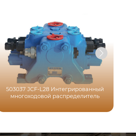
503037 JCF-L28 Интегрированный
многоходовой распределитель