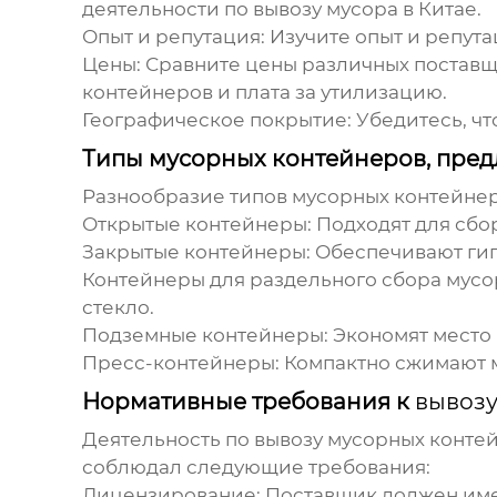
деятельности по вывозу мусора в Китае.
Опыт и репутация:
Изучите опыт и репута
Цены:
Сравните цены различных поставщик
контейнеров и плата за утилизацию.
Географическое покрытие:
Убедитесь, чт
Типы мусорных контейнеров, пред
Разнообразие типов мусорных контейнер
Открытые контейнеры:
Подходят для сбор
Закрытые контейнеры:
Обеспечивают гиг
Контейнеры для раздельного сбора мусо
стекло.
Подземные контейнеры:
Экономят место 
Пресс-контейнеры:
Компактно сжимают м
Нормативные требования к
вывозу
Деятельность по
вывозу мусорных контей
соблюдал следующие требования:
Лицензирование:
Поставщик должен имет