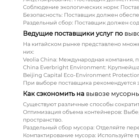
Соблюдение экологических норм:
Постав
Безопасность:
Поставщик должен обеспеч
Раздельный сбор:
Поставщик должен соде
Ведущие поставщики услуг по
выв
На китайском рынке представлено множ
них:
Veolia China:
Международная компания, пр
China Everbright Environment:
Крупнейшая
Beijing Capital Eco-Environment Protectio
При выборе поставщика рекомендуется з
Как сэкономить на
вывозе мусорны
Существуют различные способы сократи
Оптимизация объема контейнеров:
Выбер
пространство.
Раздельный сбор мусора:
Отделяйте пере
Компактирование мусора:
Используйте п