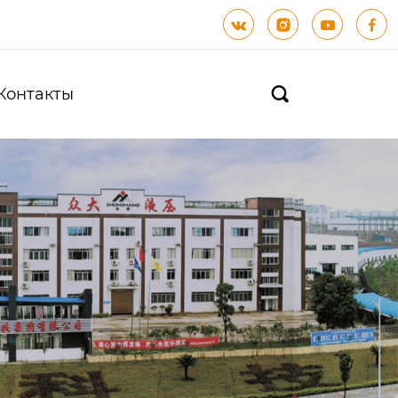




Контакты
