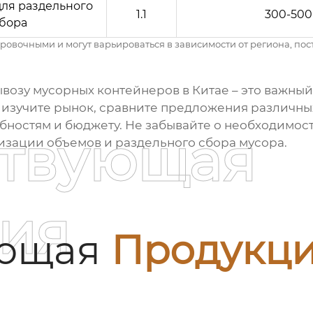
ля раздельного
1.1
300-500
бора
овочными и могут варьироваться в зависимости от региона, пос
ывозу мусорных контейнеров в Китае
– это важный
 изучите рынок, сравните предложения различн
бностям и бюджету. Не забывайте о необходимо
ствующая
изации объемов и раздельного сбора мусора.
ия
ующая
Продукц