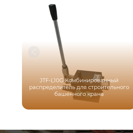
JTF-L10G Комбинированный
распределитель для строительного
башенного крана