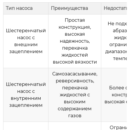
Тип насоса
Преимущества
Недостатк
Простая
Не подхо
конструкция,
Шестеренчатый
абраз
высокая
насос
с
жидко
надежность,
внешним
ограни
перекачка
зацеплением
диапазон
жидкостей
темпе
высокой вязкости
Самозасасывание,
реверсивность,
Шестеренчатый
перекачка
Более с
насос
с
жидкостей с
констр
внутренним
высоким
высокая с
зацеплением
содержанием
газов
Ограни