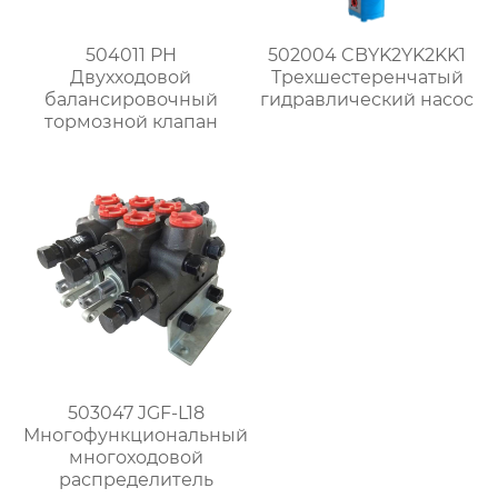
504011 PH
502004 CBYK2YK2KK1
Двухходовой
Трехшестеренчатый
балансировочный
гидравлический насос
тормозной клапан
503047 JGF-L18
Многофункциональный
многоходовой
распределитель