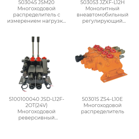
503045 JSM20
503053 JZXF-L12H
Многоходовой
Монолитный
распределитель с
внеавтомобильный
измерением нагрузки
регулирующий
против насыщения
распределитель
5100100040 JSD-L12F-
503015 ZS4-L10E
2OT(24V)
Многоходовой
Многоходовой
распределитель
реверсивный
распределитель