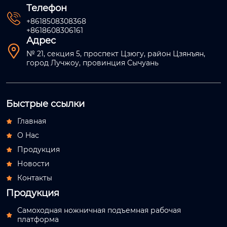
Телефон

+8618508308368
+8618608306161
Адрес

№ 21, секция 5, проспект Цзюгу, район Цзянъян,
город Лучжоу, провинция Сычуань
Быстрые ссылки
Главная

О Hас

Продукция

Новости

Контакты

Продукция
Самоходная ножничная подъемная рабочая

платформа