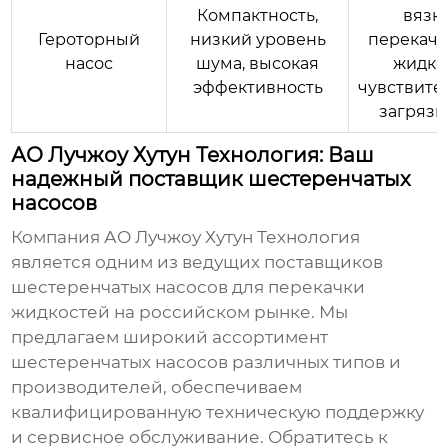
Компактность,
вязк
Героторный
низкий уровень
перекач
насос
шума, высокая
жидко
эффективность
чувствите
загряз
АО Лучжоу Хутун Технология: Ваш
надежный поставщик шестеренчатых
насосов
Компания
АО Лучжоу Хутун Технология
является одним из ведущих
поставщиков
шестеренчатых насосов для перекачки
жидкостей
на российском рынке. Мы
предлагаем широкий ассортимент
шестеренчатых насосов
различных типов и
производителей, обеспечиваем
квалифицированную техническую поддержку
и сервисное обслуживание. Обратитесь к