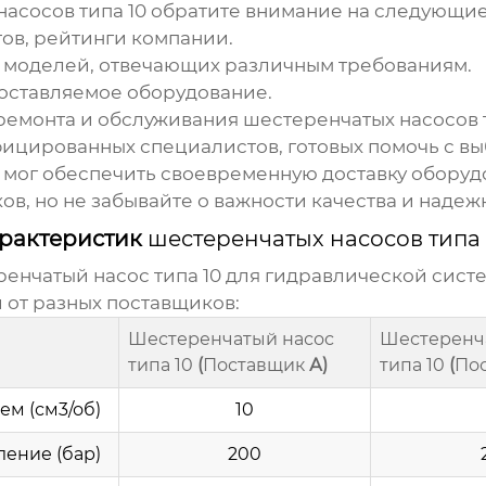
асосов типа 10
обратите внимание на следующие
ов, рейтинги компании.
моделей, отвечающих различным требованиям.
оставляемое оборудование.
ремонта и обслуживания
шестеренчатых насосов 
цированных специалистов, готовых помочь с вы
мог обеспечить своевременную доставку оборуд
ков
, но не забывайте о важности качества и надеж
арактеристик
шестеренчатых насосов типа 
енчатый насос типа 10
для гидравлической сист
 от разных
поставщиков
:
Шестеренчатый насос
Шестеренч
типа 10
(
Поставщик
А)
типа 10
(
По
ем (см3/об)
10
ление (бар)
200