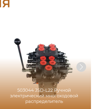
ия
503044 JSD-L22 Ручной
электрический многоходовой
распределитель