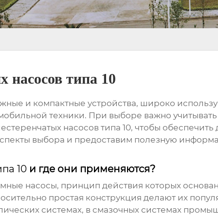
 насосов типа 10
ежные и компактные устройства, широко использ
о мобильной техники. При выборе важно учитыват
естеренчатых насосов типа 10
, чтобы обеспечить
 аспекты выбора и предоставим полезную инфор
па 10
и где они применяются?
емные насосы, принцип действия которых основ
носительно простая конструкция делают их попул
лических системах, в смазочных системах промыш