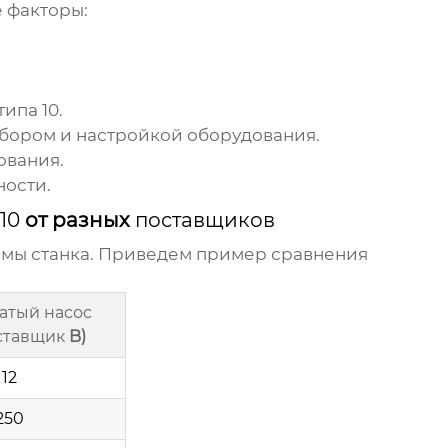
 факторы:
типа 10
.
бором и настройкой оборудования.
ования.
ности.
10
от разных
поставщиков
емы станка. Приведем пример сравнения
атый насос
ставщик
B)
12
250