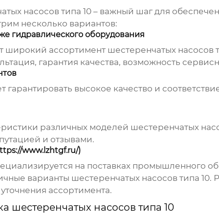
тых насосов типа 10
– важный шаг для обеспечен
рим несколько вариантов:
же гидравлического оборудования
ют широкий ассортимент
шестеренчатых насосов т
ьтация, гарантия качества, возможность сервис
нтов
т гарантировать высокое качество и соответств
теристики различных моделей
шестеренчатых насо
путацией и отзывами.
ps://www.lzhtgf.ru/)
ециализируется на поставках промышленного об
личные варианты
шестеренчатых насосов типа 10
. 
 уточнения ассортимента.
а шестеренчатых насосов типа 10