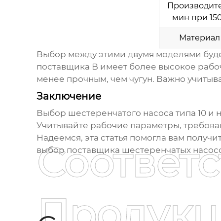
Производите
мин при 15
Материал
Выбор между этими двумя моделями буде
поставщика
B имеет более высокое рабоч
менее прочным, чем чугун. Важно учитыв
Заключение
Выбор
шестеренчатого насоса типа 10
и 
Учитывайте рабочие параметры, требов
Надеемся, эта статья помогла вам получ
Соответ
выбор
поставщика шестеренчатых насосо
Продукц