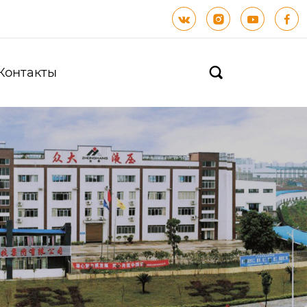




Контакты
