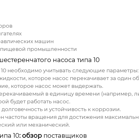
оров
игателях
дравлических машин
и пищевой промышленности
шестеренчатого насоса типа 10
 10
необходимо учитывать следующие параметры:
идкости, которое насос перекачивает за один об
е, которое насос может выдержать.
ерекачиваемый в единицу времени (например, ли
рой будет работать насос.
 долговечность и устойчивость к коррозии.
н частоты вращения для достижения максимальн
еский или механический.
ипа 10
: обзор
поставщиков