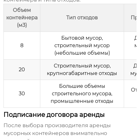
Объем
контейнера
Тип отходов
При
(м3)
Бытовой мусор,
Д
8
строительный мусор
м
(небольшие объемы)
Строительный мусор,
До
20
крупногабаритные отходы
мус
Большие объемы
Отх
30
строительного мусора,
промышленные отходы
Подписание договора аренды
После выбора
производителя аренды
мусорных контейнеров
внимательно