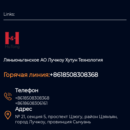
Links:
Ляньюньганское АО Лучжоу Хутун Технология
Горячая линия:
+8618508308368
Телефон

+8618508308368
+8618608306161
Адрес

№ 21, секция 5, проспект Цзюгу, район Цзянъян,
город Лучжоу, провинция Сычуань