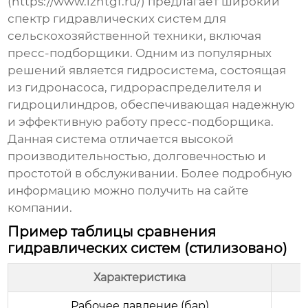
(
https://www.lzhtgf.ru/
) предлагает широкий
спектр гидравлических систем для
сельскохозяйственной техники, включая
пресс-подборщики. Одним из популярных
решений является гидросистема, состоящая
из гидронасоса, гидрораспределителя и
гидроцилиндров, обеспечивающая надежную
и эффективную работу пресс-подборщика.
Данная система отличается высокой
производительностью, долговечностью и
простотой в обслуживании. Более подробную
информацию можно получить на сайте
компании.
Пример таблицы сравнения
гидравлических систем (стилизовано)
Характеристика
С
Рабочее давление (бар)