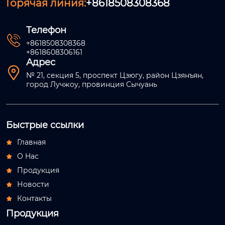
Горячая линия:
+8618508308368
Телефон

+8618508308368
+8618608306161
Адрес

№ 21, секция 5, проспект Цзюгу, район Цзянъян,
город Лучжоу, провинция Сычуань
Быстрые ссылки
Главная

О Hас

Продукция

Новости

Контакты

Продукция