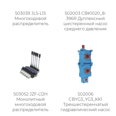
503039 JLS-L15
502003 CBK1020_8-
Многоходовой
396R Дуплексный
распределитель
шестеренный насос
среднего давления
503052 JZF-L12H
502006
Монолитный
CBYG3_YG3_KK1
многоходовой
Трехшестеренчатый
распределитель
гидравлический насос