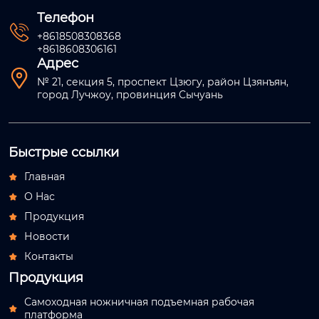
Телефон

+8618508308368
+8618608306161
Адрес

№ 21, секция 5, проспект Цзюгу, район Цзянъян,
город Лучжоу, провинция Сычуань
Быстрые ссылки
Главная

О Hас

Продукция

Новости

Контакты

Продукция
Самоходная ножничная подъемная рабочая

платформа