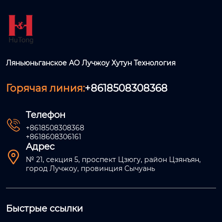
Ляньюньганское АО Лучжоу Хутун Технология
Горячая линия:
+8618508308368
Телефон

+8618508308368
+8618608306161
Адрес

№ 21, секция 5, проспект Цзюгу, район Цзянъян,
город Лучжоу, провинция Сычуань
Быстрые ссылки