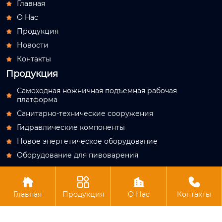
Главная

О Hас

Продукция

Новости

Контакты

Продукция
Самоходная ножничная подъемная рабочая

платформа
Санитарно-технические сооружения

Гидравлические компоненты

Новое энергетическое оборудование

Оборудование для пивоварения





Авторское право© АО Лучжоу Хутун Технология
Главная
Продукция
О Нас
Контакты