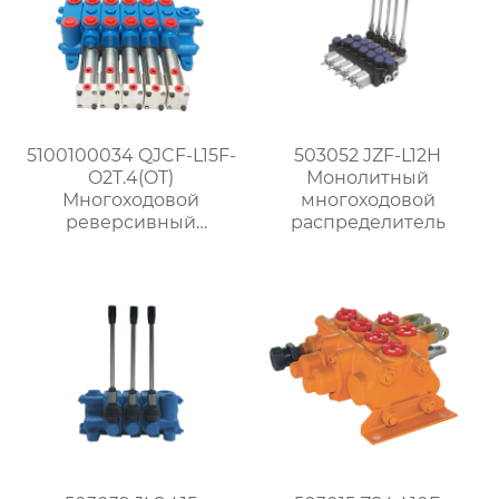
5100100034 QJCF-L15F-
503052 JZF-L12H
O2T.4(OT)
Монолитный
Многоходовой
многоходовой
реверсивный
распределитель
распределитель
(новый стиль)