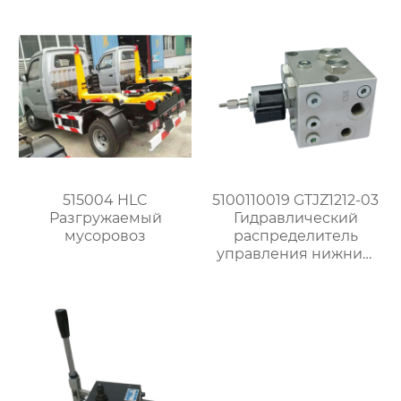
515004 HLC
5100110019 GTJZ1212-03
Разгружаемый
Гидравлический
мусоровоз
распределитель
управления нижним
подъемом (85X90X165)