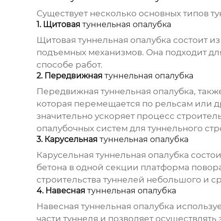
Существует несколько основных типов
ту
1. Щитовая
туннельная опалубка
Щитовая
туннельная опалубка
состоит из
подъемных механизмов. Она подходит дл
способе работ.
2. Передвижная
туннельная опалубка
Передвижная
туннельная опалубка
, так
которая перемещается по рельсам или д
значительно ускоряет процесс строител
опалубочных систем для туннельного стр
3. Карусельная
туннельная опалубка
Карусельная
туннельная опалубка
состои
бетона в одной секции платформа повора
строительства туннелей небольшого и с
4. Навесная
туннельная опалубка
Навесная
туннельная опалубка
используе
части туннеля и позволяет осуществлять 