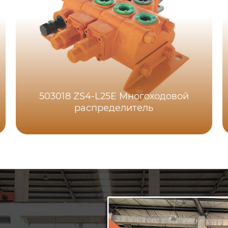
503018 ZS4-L25E Многоходовой
распределитель