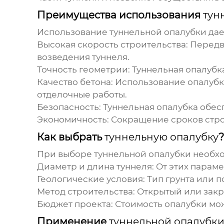
Преимущества использования
тун
Использование
туннельной опалубки
дае
Высокая скорость строительства:
Передви
возведения туннеля.
Точность геометрии:
Туннельная опалубк
Качество бетона:
Использование опалубки
отделочные работы.
Безопасность:
Туннельная опалубка
обесп
Экономичность:
Сокращение сроков строи
Как выбрать
туннельную опалубку
?
При выборе
туннельной опалубки
необхо
Диаметр и длина туннеля:
От этих параме
Геологические условия:
Тип грунта или п
Метод строительства:
Открытый или закр
Бюджет проекта:
Стоимость опалубки мож
Применение
туннельной опалубк