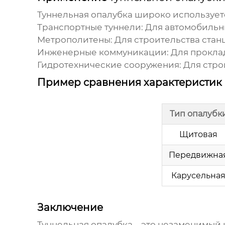
Туннельная опалубка
широко используетс
Транспортные туннели:
Для автомобильн
Метрополитены:
Для строительства стан
Инженерные коммуникации:
Для проклад
Гидротехнические сооружения:
Для стро
Пример сравнения характеристик
Тип опалубк
Щитовая
Передвижна
Карусельна
Заключение
Туннельная опалубка
– это незаменимый 