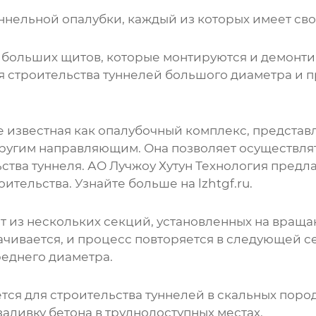
ннельной опалубки
, каждый из которых имеет св
 больших щитов, которые монтируются и демонт
я строительства туннелей большого диаметра и 
же известная как опалубочный комплекс, предста
ругим направляющим. Она позволяет осуществля
ьства туннеля. АО Лучжоу Хутун Технология пре
оительства. Узнайте больше на
lzhtgf.ru
.
т из нескольких секций, установленных на вращ
чивается, и процесс повторяется в следующей се
реднего диаметра.
тся для строительства туннелей в скальных пород
заливку бетона в труднодоступных местах.