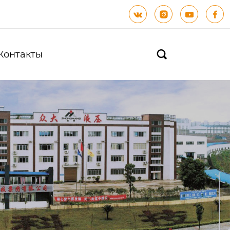




Контакты
