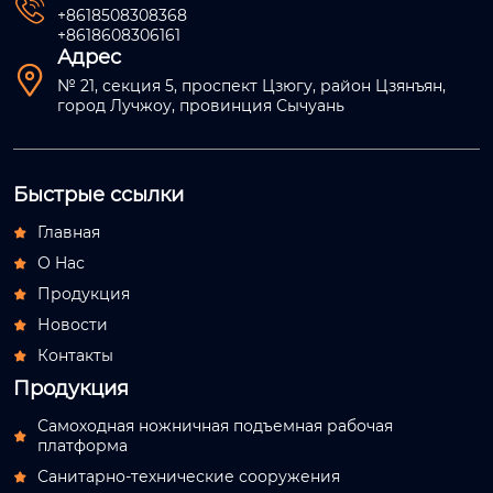

+8618508308368
+8618608306161
Адрес

№ 21, секция 5, проспект Цзюгу, район Цзянъян,
город Лучжоу, провинция Сычуань
Быстрые ссылки
Главная

О Hас

Продукция

Новости

Контакты

Продукция
Самоходная ножничная подъемная рабочая

платформа
Санитарно-технические сооружения
