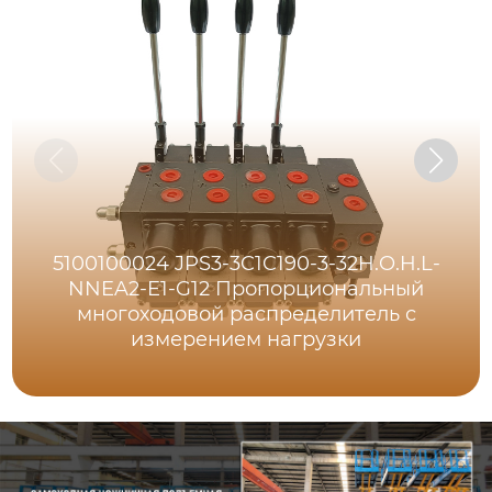
5100100024 JPS3-3C1C190-3-32H.O.H.L-
NNEA2-E1-G12 Пропорциональный
многоходовой распределитель с
измерением нагрузки