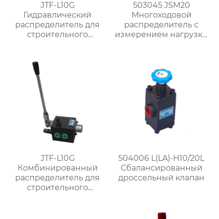
JTF-L10G
503045 JSM20
Гидравлический
Многоходовой
распределитель для
распределитель с
строительного
измерением нагрузки
башенного крана
против насыщения
JTF-L10G
504006 L(LA)-H10/20L
Комбинированный
Сбалансированный
распределитель для
дроссельный клапан
строительного
башенного крана