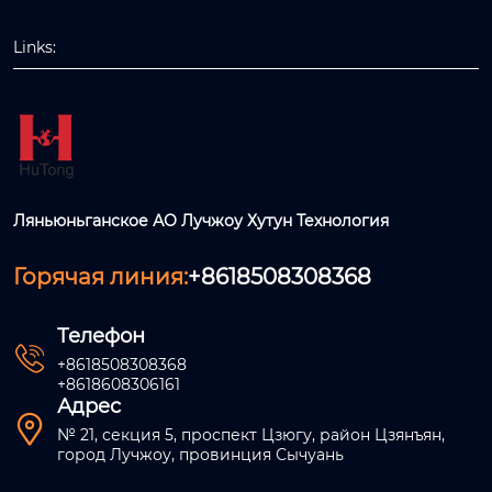
Links:
Ляньюньганское АО Лучжоу Хутун Технология
Горячая линия:
+8618508308368
Телефон

+8618508308368
+8618608306161
Адрес

№ 21, секция 5, проспект Цзюгу, район Цзянъян,
город Лучжоу, провинция Сычуань