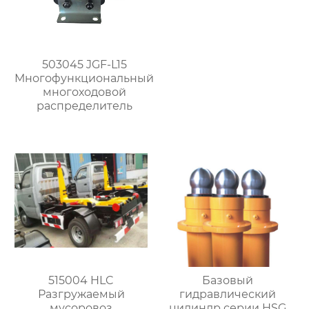
503045 JGF-L15
Многофункциональный
многоходовой
распределитель
515004 HLC
Базовый
Разгружаемый
гидравлический
мусоровоз
цилиндр серии HSG