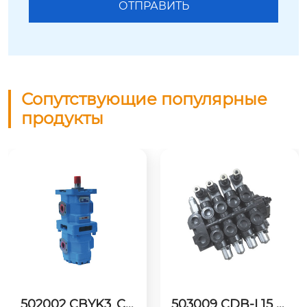
Сопутствующие популярные
продукты
02002 CBYK3_CB
503009 CDB-L15 М
50