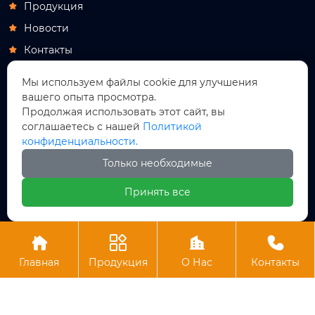
Продукция

Новости

Контакты

Продукция
Мы используем файлы cookie для улучшения
вашего опыта просмотра.
Самоходная ножничная подъемная рабочая

Продолжая использовать этот сайт, вы
платформа
соглашаетесь с нашей
Политикой
Санитарно-технические сооружения

конфиденциальности.
Гидравлические компоненты

Только необходимые
Новое энергетическое оборудование

Принять все
Оборудование для пивоварения





Авторское право© АО Лучжоу Хутун Технология
Главная
Продукция
О Нас
Контакты