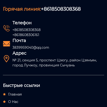
Горячая линия:
+8618508308368
Телефон

+8618508308368
+8618608306161
Почта

3839959040@qq.com
Адрес

№ 21, секция 5, проспект Цзюгу, район Цзянъян,
город Лучжоу, провинция Сычуань
Быстрые ссылки
Главная

О Hас
