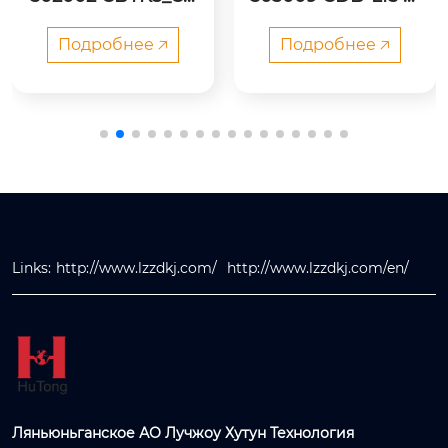
K3 Дуплексный
ногоходовой расп
но
шестеренный ги
ределитель
Подробнее 🡥
Подробнее 🡥
равлический на
ос высокого дав
ления
Links:
http://www.lzzdkj.com/
http://www.lzzdkj.com/en/
Ляньюньганское АО Лучжоу Хутун Технология