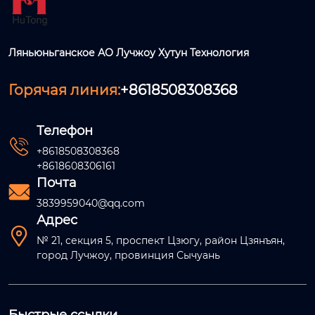
Ляньюньганское АО Лучжоу Хутун Технология
Горячая линия:
+8618508308368
Телефон

+8618508308368
+8618608306161
Почта

3839959040@qq.com
Адрес

№ 21, секция 5, проспект Цзюгу, район Цзянъян,
город Лучжоу, провинция Сычуань
Быстрые ссылки