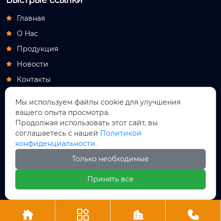
Главная

О Hас

Продукция

Новости

Контакты

Продукция
Мы используем файлы cookie для улучшения
вашего опыта просмотра.
Самоходная ножничная подъемная рабочая

Продолжая использовать этот сайт, вы
платформа
соглашаетесь с нашей
Политикой
Санитарно-технические сооружения

конфиденциальности.
Гидравлические компоненты

Только необходимые
Новое энергетическое оборудование

Принять все
Оборудование для пивоварения




