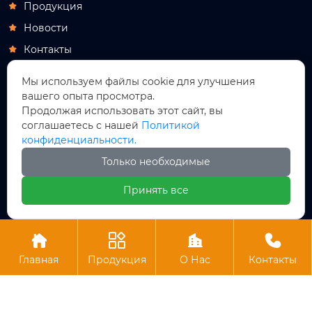
Продукция

Новости

Контакты

Продукция
Мы используем файлы cookie для улучшения
вашего опыта просмотра.
Самоходная ножничная подъемная рабочая

Продолжая использовать этот сайт, вы
платформа
соглашаетесь с нашей
Политикой
Санитарно-технические сооружения

конфиденциальности.
Гидравлические компоненты

Только необходимые
Новое энергетическое оборудование

Принять все
Оборудование для пивоварения





Авторское право© АО Лучжоу Хутун Технология
Главная
Продукция
О Нас
Контакты