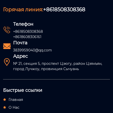
Горячая линия:
+8618508308368
Телефон

+8618508308368
+8618608306161
Почта

3839959040@qq.com
Адрес

№ 21, секция 5, проспект Цзюгу, район Цзянъян,
город Лучжоу, провинция Сычуань
Быстрые ссылки
Главная

О Hас
