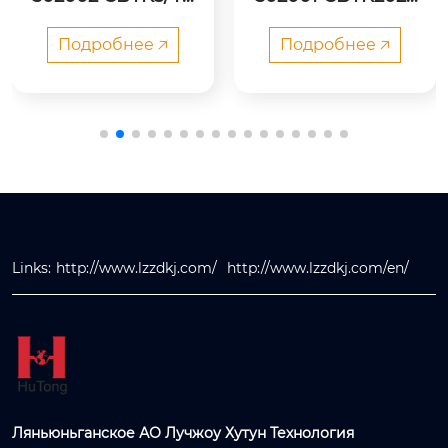
2 Двойной шесте
 Гидравлический
ренный насос выс
 одинарный насос
Подробнее 🡥
Подробнее 🡥
окого давления
Links:
http://www.lzzdkj.com/
http://www.lzzdkj.com/en/
Ляньюньганское АО Лучжоу Хутун Технология