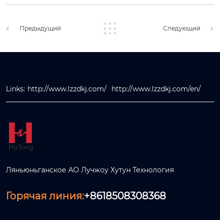
Предыдущий
Следующий
Links:
http://www.lzzdkj.com/
http://www.lzzdkj.com/en/
Ляньюньганское АО Лучжоу Хутун Технология
Горячая линия:
+8618508308368