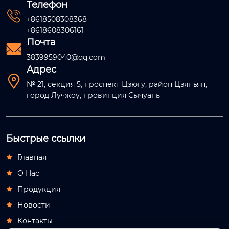
Телефон

+8618508308368
+8618608306161
Почта

3839959040@qq.com
Адрес

№ 21, секция 5, проспект Цзюгу, район Цзянъян,
город Лучжоу, провинция Сычуань
Быстрые ссылки
Главная

О Hас

Продукция

Новости

Контакты
