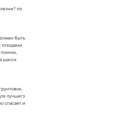
олезни? по
 должен быть
с отходами
. помню,
а шасси
грунтовок,
для лучшего
о спасает и