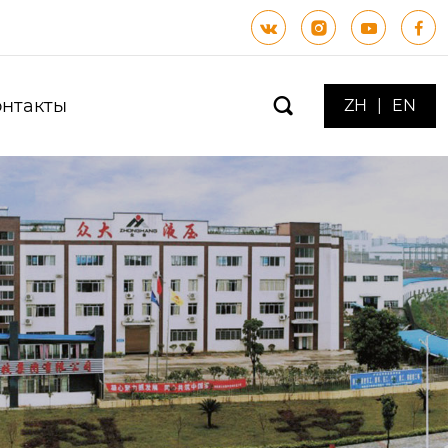




онтакты

ZH
|
EN