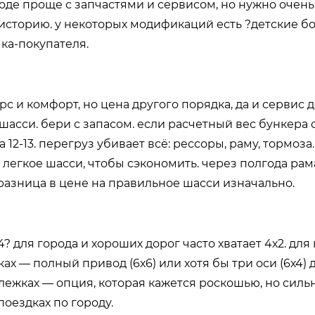
вроде проще с запчастями и сервисом, но нужно очень
историю. у некоторых модификаций есть ?детские б
чка-покупателя.
урс и комфорт, но цена другого порядка, да и сервис
шасси. бери с запасом. если расчетный вес бункера 
12-13. перегруз убивает всё: рессоры, раму, тормоза
легкое шасси, чтобы сэкономить. через полгода рам
 разница в цене на правильное шасси изначально.
? для города и хороших дорог часто хватает 4х2. для 
х — полный привод (6х6) или хотя бы три оси (6х4) 
лежках — опция, которая кажется роскошью, но сильн
поездках по городу.