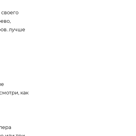
 своего
ево,
ров. лучше
ие
смотри, как
илера
ю или три