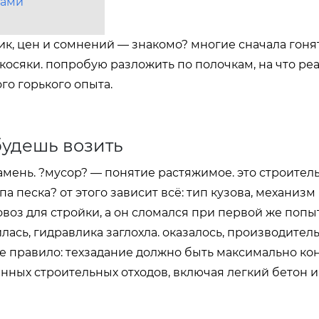
мами
ик, цен и сомнений — знакомо? многие сначала гоня
косяки. попробую разложить по полочкам, на что реа
го горького опыта.
будешь возить
камень. ?мусор? — понятие растяжимое. это строител
а песка? от этого зависит всё: тип кузова, механизм
воз для стройки, а он сломался при первой же попы
ась, гидравлика заглохла. оказалось, производител
вое правило: техзадание должно быть максимально ко
нных строительных отходов, включая легкий бетон и