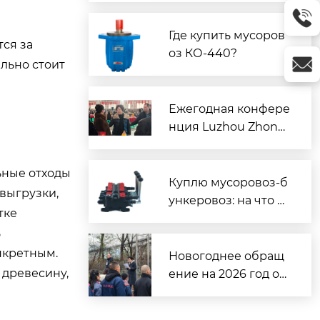
м ценам
Где купить мусоров
тся за
оз КО-440?
льно стоит
Ежегодная конфере
нция Luzhou Zhong
da Group 2025 успе
шно завершилась
ьные отходы
— размышляя о про
Куплю мусоровоз-б
 выгрузки,
шлом и отправляяс
ункеровоз: на что с
тке
ь в новое путешест
мотреть?
ь
вие вместе
нкретным.
Новогоднее обращ
 древесину,
ение на 2026 год от
Ху Фанфан, секрета
ря партии и предсе