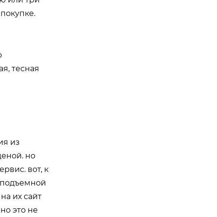
 покупке.
о
я, тесная
ия из
ценой. но
рвис. вот, к
а подъемной
 на их сайт
но это не