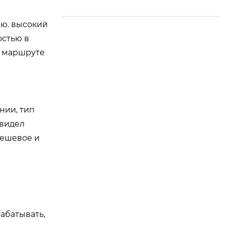
дателя группы Luzh
ou Zhongda
ию. высокий
остью в
м маршруте
нии, тип
 видел
дешевое и
абатывать,