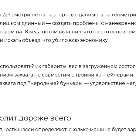
и 22? смотри не на паспортные данные, а на геометр
а слишком длинный — создать проблемы с маневренн
зовом на 18 м3, а потом выяснил, что на его основно
и искать объезд, что убило всю экономику.
использовать? их габариты, вес в загруженном состоя
анизм захвата не совместим с твоими контейнерами.
захвата под ?неродные? бункеры — удовольствие не
олит дороже всего
одность шасси определяют, сколько машина будет зар