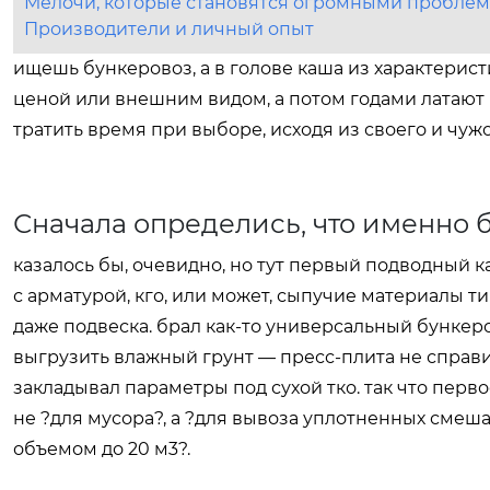
Мелочи, которые становятся огромными пробле
Производители и личный опыт
ищешь бункеровоз, а в голове каша из характерист
ценой или внешним видом, а потом годами латают 
тратить время при выборе, исходя из своего и чужо
Сначала определись, что именно 
казалось бы, очевидно, но тут первый подводный 
с арматурой, кго, или может, сыпучие материалы тип
даже подвеска. брал как-то универсальный бункеро
выгрузить влажный грунт — пресс-плита не справил
закладывал параметры под сухой тко. так что пер
не ?для мусора?, а ?для вывоза уплотненных смеша
объемом до 20 м3?.