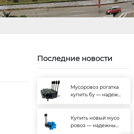
Последние новости
Мусоровоз рогатка
купить бу — надёжн
ые БУ модели по вы
годным ценам
Купить новый мусо
ровоз — надежные
модели по выгодны