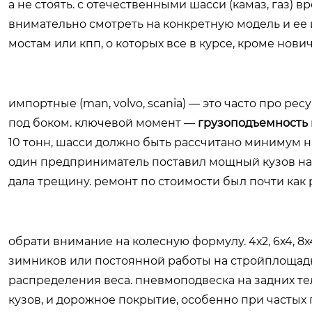
а не стоять. с отечественными шасси (камаз, газ) 
внимательно смотреть на конкретную модель и ее 
мостам или кпп, о которых все в курсе, кроме нови
импортные (man, volvo, scania) — это часто про рес
под боком. ключевой момент —
грузоподъемность
10 тонн, шасси должно быть рассчитано минимум на 
один предприниматель поставил мощный кузов на 
дала трещину. ремонт по стоимости был почти как
обрати внимание на колесную формулу. 4х2, 6х4, 8х4
зимников или постоянной работы на стройплощадка
распределения веса. пневмоподвеска на задних те
кузов, и дорожное покрытие, особенно при частых 