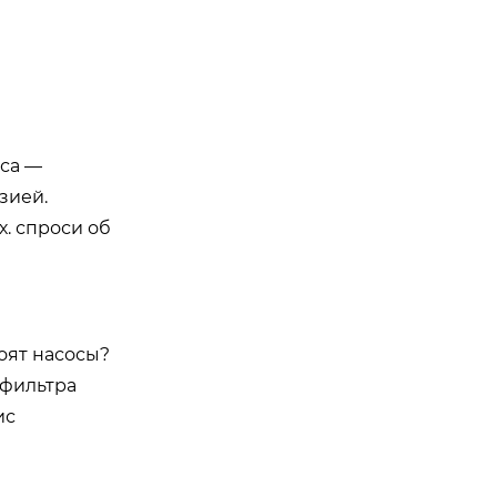
оса —
зией.
. спроси об
оят насосы?
 фильтра
ис