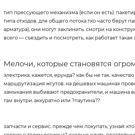
тип прессующего механизма (если он есть). пакет
типа отходов. для общего потока тко часто берут 
арматура), они могут заклинить. смотри на конст
всего — съездить и посмотреть, как работает такая
Мелочи, которые становятся огр
электрика. кажется, ерунда? как бы не так. качеств
маршрутизация жгутов. на дешевых машинах провод
замыкания выбивают предохранители, и машина вс
там внутри. аккуратно или ?паутина??
запчасти и сервис. прежде чем покупать, узнай: кт
сервис в твоем регионе? сколько ждать простейшу