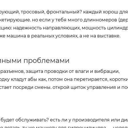
ирующий, тросовый, фронтальный? каждый хорош для
пакетирующие. но если у тебя много длинномеров (дер
рукцию: надежность направляющих, мощность цилинд
 же машина в реальных условиях, а не на выставке.
омными проблемами
о разъемов, защита проводки от влаги и вибрации,
ку кладут абы как, потом она перетирается, коротк
тает посреди смены. открой щиток управления и по
о будет обслуживать? есть ли у производителя или д
ю деталь, ту же манжету для гидроцилиндра — недел